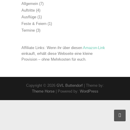
Allgemein
(7)
Auftritte
(4)
Ausflüge
(1)
Feste & Feiern
(1)
Termine
(3)
Affiliate Links: Wenn ihr über diesen
Amazon-Link
einkauft, erhält diese Webseite eine kleine
Provision – ohne Mehrkosten für euch.
Copyright © 2026
GVL Buttendorf
| Theme by:
Theme Horse
| Powered by:
WordPress